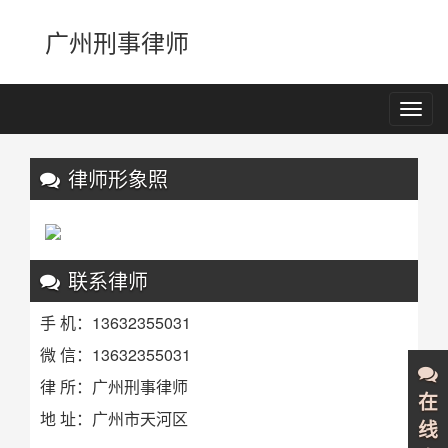
广州刑事律师
Toggl
navig
Previous
Nex
律师形象照
联系律师
手 机：13632355031
微 信：13632355031
律 所：广州刑事律师
在
地 址：广州市天河区
线